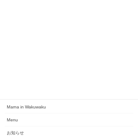
【イベント】HDC神戸住まいとインテリアの相談サービス
保護中: 2月開催！ワクワクを叶える手帳セミナー
＼お知らせ／【HDC神戸 住まいとインテリアの相談サービ
ス】１/１４日(土) ＆２３日(月)
【NEW】”Bloom!”ワクワクを取り戻して叶えていく30daysレッ
スン
Mama in Wakuwaku
Menu
お知らせ